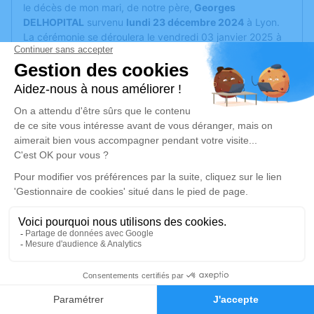
le décès de mon mari, de notre père,
Georges
DELHOPITAL
survenu
lundi 23 décembre 2024
à Lyon.
La cérémonie se déroulera le vendredi 03 janvier 2025 à
09h30 à l'Eglise St Blaise, 10 place Verdun - 69126
Brindas.
Cet espace privé est destiné à recueillir vos condoléances
ou le souvenir d’un moment passé.
Je rends hommage
Cérémonie
vendredi 03 janvier 2025 à 09h30
Eglise St Blaise 10 place Verdun
69126 Brindas
19
Je rends hommage
Faire-part
Hommages
Déroulé des obsèques