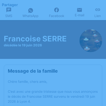
Partager
E-mail
SMS
WhatsApp
Facebook
Lien
Francoise SERRE
décédée le 19 juin 2026
Message de la famille
Chère famille, chers amis,
C’est avec une grande tristesse que nous vous annonçons
le décès de Francoise SERRE survenu le vendredi 19 juin
2026 à Lyon 4.