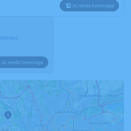
Je rends hommage
 Mérieux
Je rends hommage
1