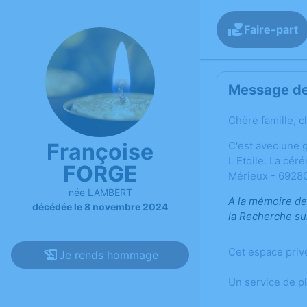
Faire-part
Message de 
Chère famille, c
Françoise
C'est avec une 
L Etoile. La cé
FORGE
Mérieux - 69280 
née LAMBERT
A la mémoire de
décédée le 8 novembre 2024
la Recherche sur
Cet espace priv
Je rends hommage
Un service de p