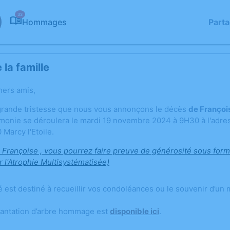
33
Hommages
Part
la famille
hers amis,
grande tristesse que nous vous annonçons le décès
de Franço
rémonie se déroulera le mardi 19 novembre 2024 à 9H30 à l'adres
Marcy l'Etoile.
 Françoise , vous pourrez faire preuve de générosité sous for
 l'Atrophie Multisystématisée)
é est destiné à recueillir vos condoléances ou le souvenir d’un
lantation d’arbre hommage est
disponible ici
.