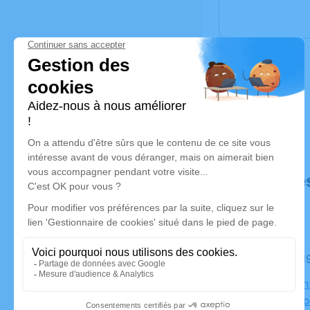
Déroulé de
Le mardi 
Eglise Sai
Marcy l'Eto