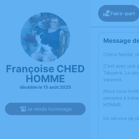
Faire-part
Message de 
Chère famille, c
Françoise CHED
C'est avec une 
Taluyers. La cér
HOMME
Varenne.
décédée le 15 août 2025
Nous vous invit
pensées à trave
HOMME.
Je rends hommage
Un service de p