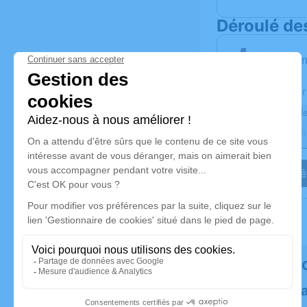
Déroulé de
Les infor
Activez une aler
Recevoir une ale
Je veux êt
Rendez h
Plantez un 