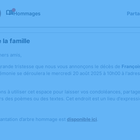
Hommages
Part
0
la famille
hers amis,
grande tristesse que nous vous annonçons le décès de
Franço
émonie se déroulera le mercredi 20 août 2025 à 10h00 à l'adres
ons à utiliser cet espace pour laisser vos condoléances, parta
rs des poèmes ou des textes. Cet endroit est un lieu d'expres
lantation d’arbre hommage est
disponible ici
.