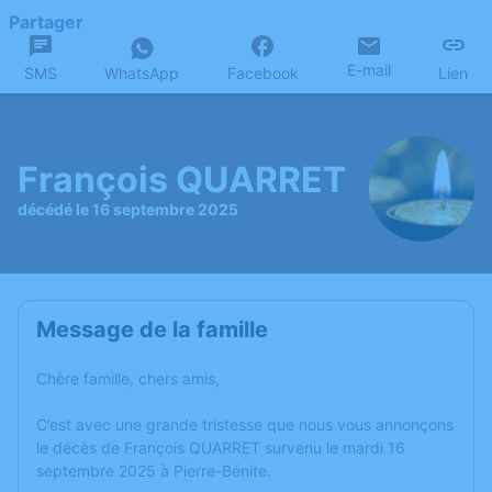
Partager
E-mail
SMS
WhatsApp
Facebook
Lien
François QUARRET
décédé le 16 septembre 2025
Message de la famille
Chère famille, chers amis,
C’est avec une grande tristesse que nous vous annonçons
le décès de François QUARRET survenu le mardi 16
septembre 2025 à Pierre-Bénite.