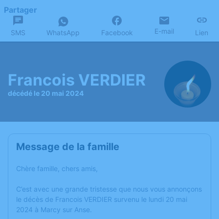
Partager
E-mail
SMS
WhatsApp
Facebook
Lien
Francois VERDIER
décédé le 20 mai 2024
Message de la famille
Chère famille, chers amis,
C’est avec une grande tristesse que nous vous annonçons
le décès de Francois VERDIER survenu le lundi 20 mai
2024 à Marcy sur Anse.