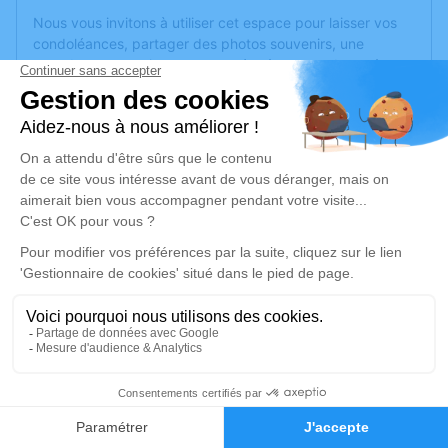
Nous vous invitons à utiliser cet espace pour laisser vos
condoléances, partager des photos souvenirs, une
anecdote ou exprimer vos pensées à travers des poèmes
ou des textes. Cet endroit est un lieu d'expression dédié à
honorer la mémoire de Francois VERDIER.
Un service de plantation d’arbre hommage est
disponible
ici
.
Je rends hommage
Cérémonie
vendredi 31 mai 2024 à 09h30
Eglise Saint Laurent 9 rue Tanneries
69210 Lentilly
1
Je rends hommage
Faire-part
Hommages