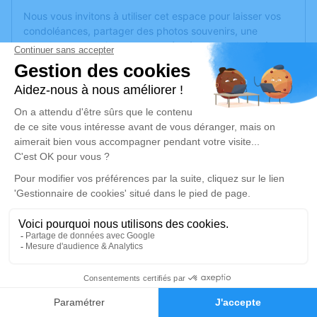
Nous vous invitons à utiliser cet espace pour laisser vos
condoléances, partager des photos souvenirs, une
anecdote ou exprimer vos pensées à travers des poèmes
ou des textes. Cet endroit est un lieu d'expression dédié à
honorer la mémoire de France PIOT.
Un service de plantation d’arbre hommage est
disponible
ici
.
Je rends hommage
Cérémonie
jeudi 29 décembre 2022 à 10h30
Paroisse Catholique Notre Dame de
l'Assomption avenue Denis Delorme
69260 Charbonnières les Bains
1
Faire-part
Hommages
Je rends hommage