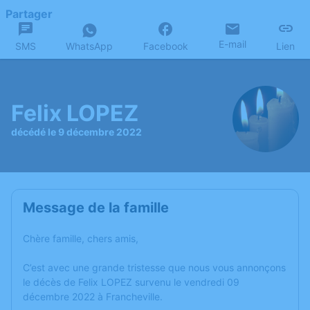
Partager
E-mail
SMS
WhatsApp
Facebook
Lien
Felix LOPEZ
décédé le 9 décembre 2022
Message de la famille
Chère famille, chers amis,
C’est avec une grande tristesse que nous vous annonçons
le décès de Felix LOPEZ survenu le vendredi 09
décembre 2022 à Francheville.