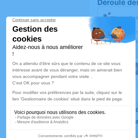
Déroulé de
Les infor
Activez une aler
Recevoir une ale
Je veux êt
Rendez h
Plantez un 