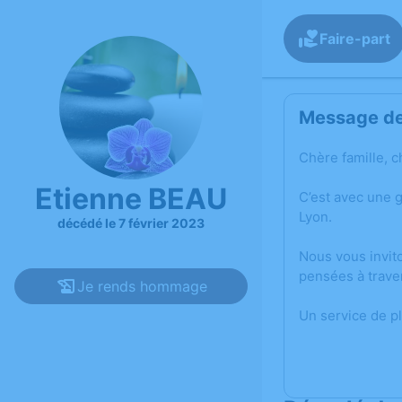
Faire-part
Message de 
Chère famille, c
Etienne BEAU
C’est avec une 
Lyon.
décédé le 7 février 2023
Nous vous invit
pensées à trave
Je rends hommage
Un service de p