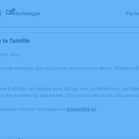
Hommages
Part
0
la famille
hers amis,
grande tristesse que nous vous annonçons le décès d’Etienne BE
ons à utiliser cet espace pour laisser vos condoléances, parta
rs des poèmes ou des textes. Cet endroit est un lieu d'express
lantation d’arbre hommage est
disponible ici
.