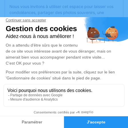
Nous vous invitons à utiliser cet espace pour laisser vos
condoléances, partager des photos souvenirs, une
anecdote ou exprimer vos pensées à travers des poèmes
ou des textes. Cet endroit est un lieu d'expression dédié à
honorer la mémoire d’Eliane RENAND.
Un service de plantation d’arbre hommage est
disponible
ici
.
Je rends hommage
Cérémonie
mercredi 10 septembre 2025 à 10h00
Eglise Saint Prix Place Maréchal Foch
69630 Chaponost
3
Je rends hommage
Faire-part
Hommages