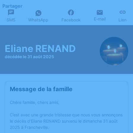
Partager
E-mail
SMS
WhatsApp
Facebook
Lien
Eliane RENAND
décédée le 31 août 2025
Message de la famille
Chère famille, chers amis,
C’est avec une grande tristesse que nous vous annonçons
le décès d’Eliane RENAND survenu le dimanche 31 août
2025 à Francheville.