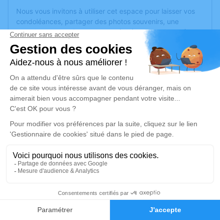
Nous vous invitons à utiliser cet espace pour laisser vos
condoléances, partager des photos souvenirs, une
anecdote ou exprimer vos pensées à travers des poèmes
ou des textes. Cet endroit est un lieu d'expression dédié à
honorer la mémoire d’Eliane COMBET.
Un service de plantation d’arbre hommage est
disponible
ici
.
Je rends hommage
Cérémonie
lundi 13 février 2023 à 15h00
Eglise Saint Fortunat ANCIEN 4 impasse St
Fortuna
69290 Craponne
7
Faire-part
Hommages
Je rends hommage