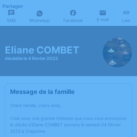
Partager
E-mail
SMS
WhatsApp
Facebook
Lien
Eliane COMBET
décédée le 4 février 2023
Message de la famille
Chère famille, chers amis,
C’est avec une grande tristesse que nous vous annonçons
le décès d’Eliane COMBET survenu le samedi 04 février
2023 à Craponne.