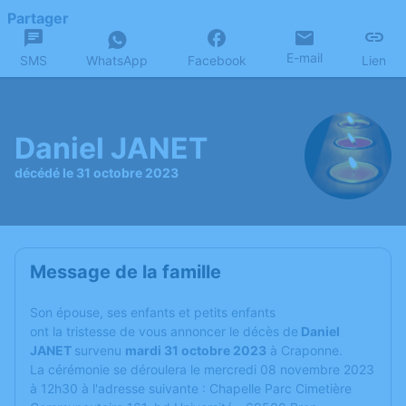
Partager
E-mail
SMS
WhatsApp
Facebook
Lien
Daniel JANET
décédé le 31 octobre 2023
Message de la famille
Son épouse, ses enfants et petits enfants
ont la tristesse de vous annoncer le décès de
Daniel
JANET
survenu
mardi 31 octobre 2023
à Craponne.
La cérémonie se déroulera le mercredi 08 novembre 2023
à 12h30 à l'adresse suivante : Chapelle Parc Cimetière