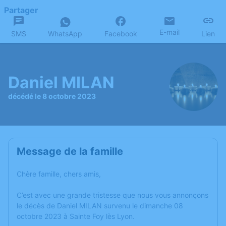
Partager
E-mail
SMS
WhatsApp
Facebook
Lien
Daniel MILAN
décédé le 8 octobre 2023
Message de la famille
Chère famille, chers amis,
C’est avec une grande tristesse que nous vous annonçons
le décès de Daniel MILAN survenu le dimanche 08
octobre 2023 à Sainte Foy lès Lyon.