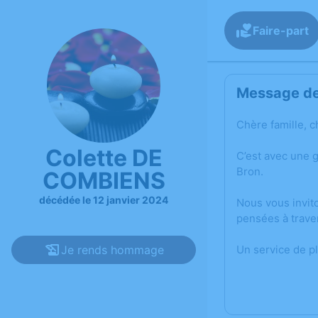
Faire-part
Message de 
Chère famille, c
Colette DE
C’est avec une 
Bron.
COMBIENS
décédée le 12 janvier 2024
Nous vous invit
pensées à trave
Je rends hommage
Un service de p