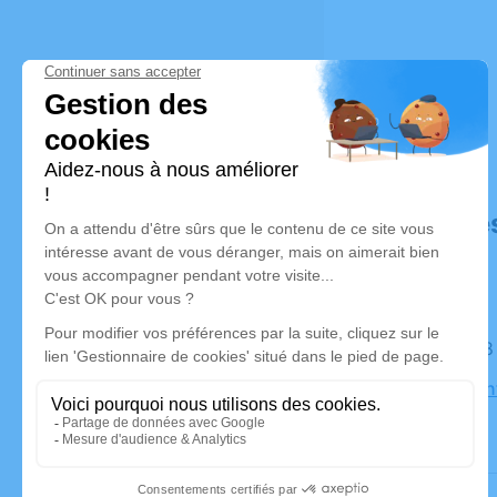
Déroulé de
Le jeudi 1
Eglise Sai
Craponne