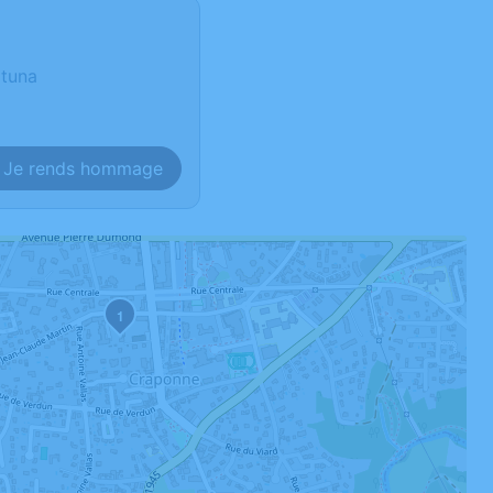
rtuna
Je rends hommage
1