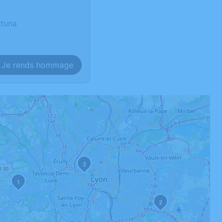
rtuna
Je rends hommage
3
1
2