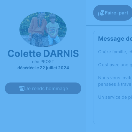
Faire-part
Message de 
Colette DARNIS
Chère famille, c
née PROST
C’est avec une 
décédée le 22 juillet 2024
Nous vous invit
pensées à trave
Je rends hommage
Un service de p