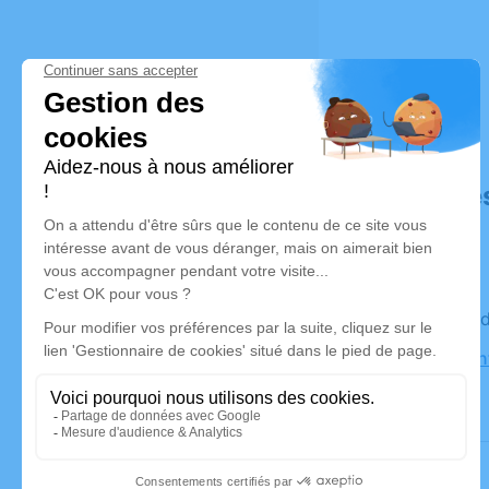
Déroulé de
Le mercred
Eglise Sai
Craponne