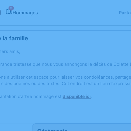
12
Hommages
Part
la famille
hers amis,
grande tristesse que nous vous annonçons le décès de Colette D
ons à utiliser cet espace pour laisser vos condoléances, parta
rs des poèmes ou des textes. Cet endroit est un lieu d'express
lantation d’arbre hommage est
disponible ici
.