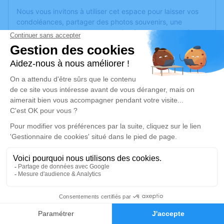
Nous vous invitons à utiliser cet espace pour laisser vos
condoléances, partager des photos souvenirs, une
anecdote ou exprimer vos pensées à travers des poèmes
ou des textes. Cet endroit est un lieu d'expression dédié à
honorer la mémoire de Claudette FONTAINE.
Un service de plantation d’arbre hommage est
disponible
ici
.
Je rends hommage
Cérémonie
lundi 05 août 2024 à 15h30
communal 22A Rue des Bergeonnes
69890 La Tour de Salvagny
1
Je rends hommage
Faire-part
Hommages