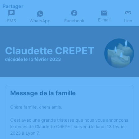
Partager
E-mail
SMS
WhatsApp
Facebook
Lien
Claudette CREPET
décédée le 13 février 2023
Message de la famille
Chère famille, chers amis,
C’est avec une grande tristesse que nous vous annonçons
le décès de Claudette CREPET survenu le lundi 13 février
2023 à Lyon 7.