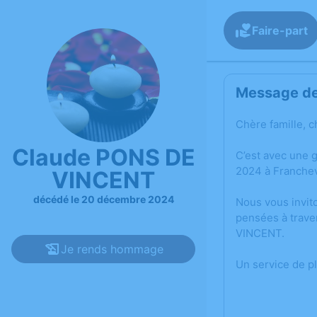
Faire-part
Message de 
Chère famille, c
Claude PONS DE
C’est avec une
2024 à Franchev
VINCENT
décédé le 20 décembre 2024
Nous vous invit
pensées à trave
VINCENT.
Je rends hommage
Un service de p