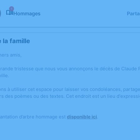
1
Hommages
Part
la famille
hers amis,
 grande tristesse que nous vous annonçons le décès de Claud
ille.
ons à utiliser cet espace pour laisser vos condoléances, parta
rs des poèmes ou des textes. Cet endroit est un lieu d'expres
lantation d’arbre hommage est
disponible ici
.