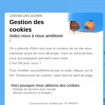
Déroulé de
Les infor
Activez une aler
Recevoir une ale
Je veux êt