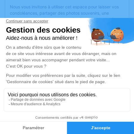
Nous vous invitons à utiliser cet espace pour laisser vos
condoléances, partager des photos souvenirs, une
anecdote ou exprimer vos pensées à travers des poèmes
ou des textes. Cet endroit est un lieu d'expression dédié à
honorer la mémoire de Claude PAIN.
Un service de plantation d’arbre hommage est
disponible
ici
.
Je rends hommage
Cérémonie
samedi 11 février 2023 à 09h30
Chapelle Parc Cimetière Communautaire 161,
bd Université
69500 Bron
1
Faire-part
Hommages
Je rends hommage