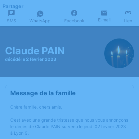
Partager
E-mail
SMS
WhatsApp
Facebook
Lien
Claude PAIN
décédé le 2 février 2023
Message de la famille
Chère famille, chers amis,
C’est avec une grande tristesse que nous vous annonçons
le décès de Claude PAIN survenu le jeudi 02 février 2023
à Lyon 9.