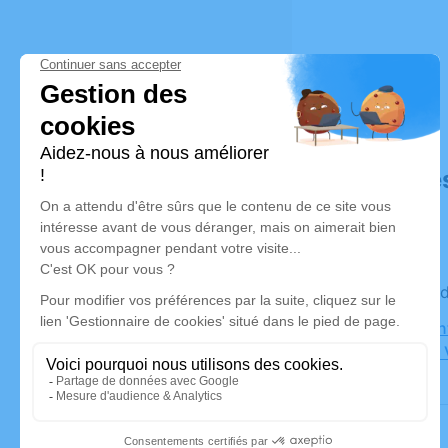
Déroulé de
Le mercre
Eglise Sai
Grézieu la