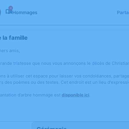
4
Hommages
Part
la famille
hers amis,
grande tristesse que nous vous annonçons le décès de Christia
ons à utiliser cet espace pour laisser vos condoléances, parta
rs des poèmes ou des textes. Cet endroit est un lieu d'express
lantation d’arbre hommage est
disponible ici
.