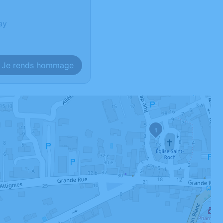
ay
Je rends hommage
1