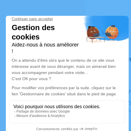
Déroulé de
Le lundi 
Chapelle P
Université