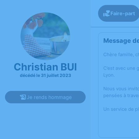
Faire-part
Message de 
Chère famille, c
Christian BUI
C’est avec une g
Lyon.
décédé le 31 juillet 2023
Nous vous invit
pensées à trave
Je rends hommage
Un service de p