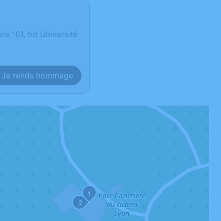
e 161, bd Université
Je rends hommage
1
2