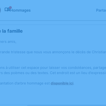
Hommages
Part
0
la famille
hers amis,
rande tristesse que nous vous annonçons le décès de Christian 
ons à utiliser cet espace pour laisser vos condoléances, parta
rs des poèmes ou des textes. Cet endroit est un lieu d'expressi
lantation d’arbre hommage est
disponible ici
.