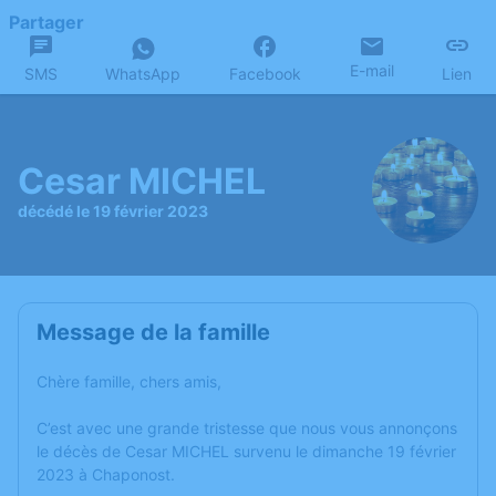
Partager
E-mail
SMS
WhatsApp
Facebook
Lien
Cesar MICHEL
décédé le 19 février 2023
Message de la famille
Chère famille, chers amis,
C’est avec une grande tristesse que nous vous annonçons
le décès de Cesar MICHEL survenu le dimanche 19 février
2023 à Chaponost.