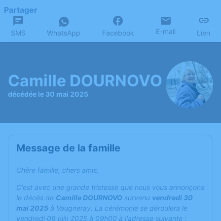
Partager
E-mail
SMS
WhatsApp
Facebook
Lien
Camille DOURNOVO
décédée le 30 mai 2025
Message de la famille
Chère famille, chers amis,
C'est avec une grande tristesse que nous vous annonçons
le décès de
Camille DOURNOVO
survenu
vendredi 30
mai 2025
à Vaugneray. La cérémonie se déroulera le
vendredi 06 juin 2025 à 09h00 à l'adresse suivante :