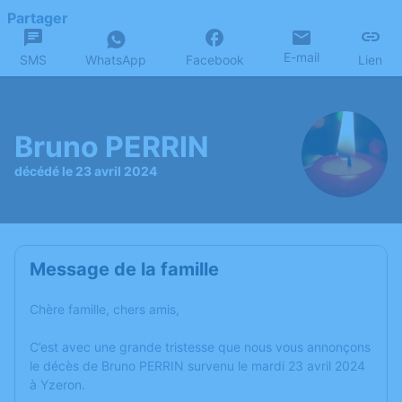
Partager
E-mail
SMS
WhatsApp
Facebook
Lien
Bruno PERRIN
décédé le 23 avril 2024
Message de la famille
Chère famille, chers amis,
C’est avec une grande tristesse que nous vous annonçons
le décès de Bruno PERRIN survenu le mardi 23 avril 2024
à Yzeron.