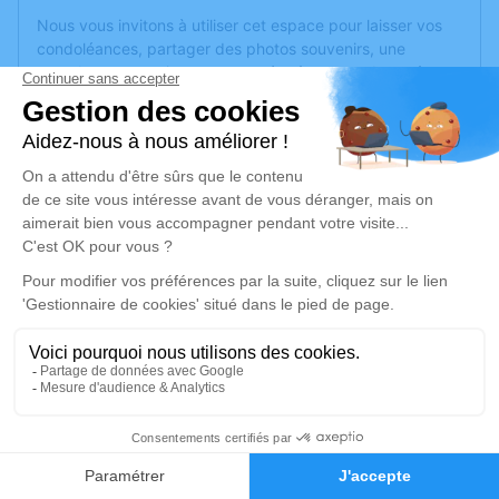
Nous vous invitons à utiliser cet espace pour laisser vos
condoléances, partager des photos souvenirs, une
anecdote ou exprimer vos pensées à travers des poèmes
ou des textes. Cet endroit est un lieu d'expression dédié à
honorer la mémoire de Bruno PERRIN.
Un service de plantation d’arbre hommage est
disponible
ici
.
Je rends hommage
Cérémonie
samedi 04 mai 2024 à 09h30
Eglise Saint Mayol 1 Montée de St Mayol
69360 Ternay
2
Je rends hommage
Faire-part
Hommages