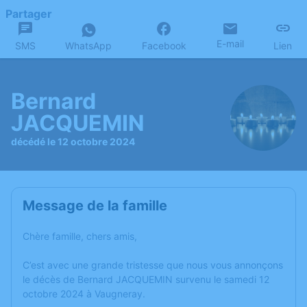
Partager
E-mail
SMS
WhatsApp
Facebook
Lien
Bernard
JACQUEMIN
décédé le 12 octobre 2024
Message de la famille
Chère famille, chers amis,
C’est avec une grande tristesse que nous vous annonçons
le décès de Bernard JACQUEMIN survenu le samedi 12
octobre 2024 à Vaugneray.