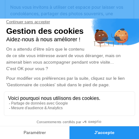
Nous vous invitons à utiliser cet espace pour laisser vos
condoléances, partager des photos souvenirs, une
anecdote ou exprimer vos pensées à travers des poèmes
ou des textes. Cet endroit est un lieu d'expression dédié à
honorer la mémoire de Bernadette GIROUD-DUCRET.
Un service de plantation d’arbre hommage est
disponible
ici
.
Je rends hommage
Cérémonie
mercredi 04 décembre 2024 à 11h30
Chapelle Parc Cimetière Communautaire 161,
bd Université
69500 Bron
65
Faire-part
Hommages
Je rends hommage