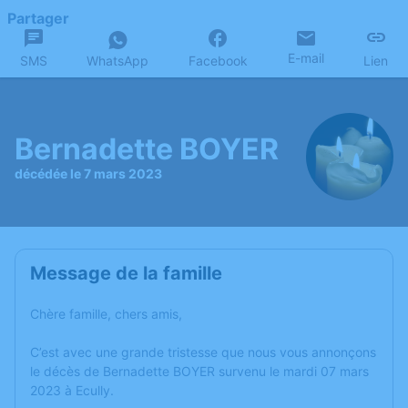
Partager
E-mail
SMS
WhatsApp
Facebook
Lien
Bernadette BOYER
décédée le 7 mars 2023
Message de la famille
Chère famille, chers amis,
C’est avec une grande tristesse que nous vous annonçons
le décès de Bernadette BOYER survenu le mardi 07 mars
2023 à Ecully.