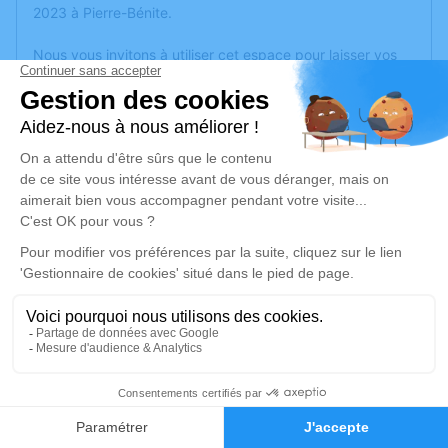
2023 à Pierre-Bénite.
Nous vous invitons à utiliser cet espace pour laisser vos
condoléances, partager des photos souvenirs, une
anecdote ou exprimer vos pensées à travers des poèmes
ou des textes. Cet endroit est un lieu d'expression dédié à
honorer la mémoire de Benjamin COSTES.
Un service de plantation d’arbre hommage est
disponible
ici
.
Je rends hommage
Cérémonie
lundi 26 juin 2023 à 15h00
Eglise Saint Roch 13 Place Abbé Launay
42
69290 Grézieu la Varenne
Faire-part
Hommages