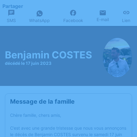
Partager
E-mail
SMS
WhatsApp
Facebook
Lien
Benjamin COSTES
décédé le 17 juin 2023
Message de la famille
Chère famille, chers amis,
C’est avec une grande tristesse que nous vous annonçons
le décès de Benjamin COSTES survenu le samedi 17 juin