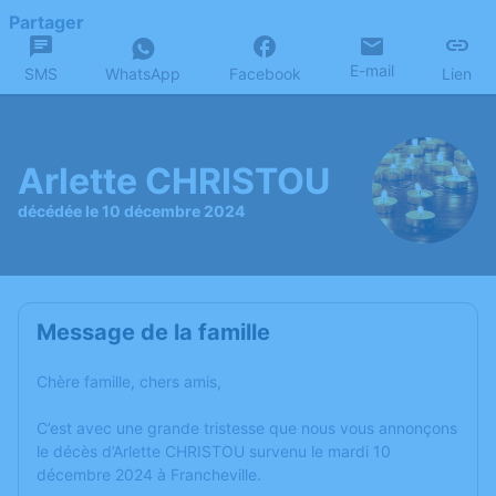
Partager
E-mail
SMS
WhatsApp
Facebook
Lien
Arlette CHRISTOU
décédée le 10 décembre 2024
Message de la famille
Chère famille, chers amis,
C’est avec une grande tristesse que nous vous annonçons
le décès d’Arlette CHRISTOU survenu le mardi 10
décembre 2024 à Francheville.