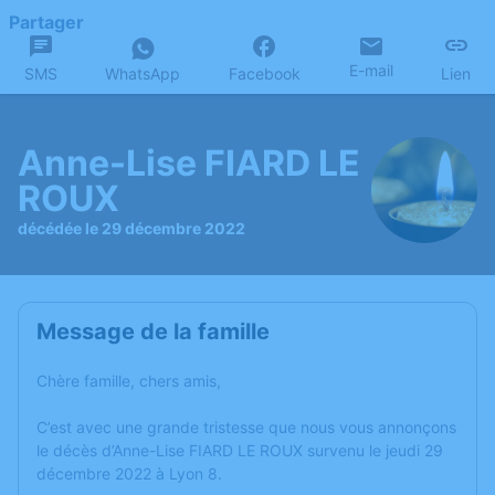
Partager
E-mail
SMS
WhatsApp
Facebook
Lien
Anne-Lise FIARD LE
ROUX
décédée le 29 décembre 2022
Message de la famille
Chère famille, chers amis,
C’est avec une grande tristesse que nous vous annonçons
le décès d’Anne-Lise FIARD LE ROUX survenu le jeudi 29
décembre 2022 à Lyon 8.