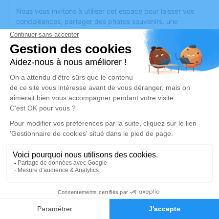
Nous vous invitons à utiliser cet espace pour laisser vos
condoléances, partager des photos souvenirs, une
anecdote ou exprimer vos pensées à travers des poèmes
ou des textes. Cet endroit est un lieu d'expression dédié à
honorer la mémoire d’Anne-Lise FIARD LE ROUX.
Un service de plantation d’arbre hommage est
disponible
ici
.
Je rends hommage
Cérémonie
mercredi 04 janvier 2023 à 15h00
Eglise St Blaise 10 place Verdun
69126 Brindas
4
Je rends hommage
Faire-part
Hommages