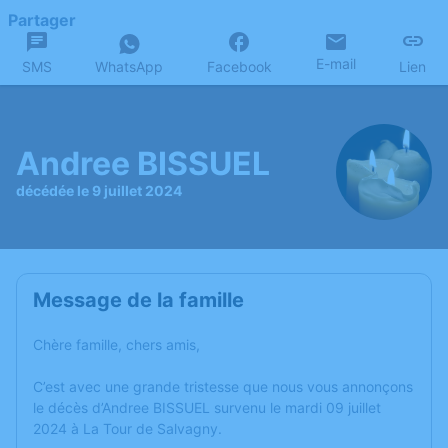
Partager
E-mail
SMS
WhatsApp
Facebook
Lien
Andree BISSUEL
décédée le 9 juillet 2024
Message de la famille
Chère famille, chers amis,
C’est avec une grande tristesse que nous vous annonçons
le décès d’Andree BISSUEL survenu le mardi 09 juillet
2024 à La Tour de Salvagny.