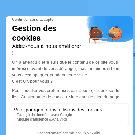
Déroulé de
Le jeudi 
communal 9