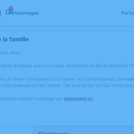
1
Hommages
Part
la famille
hers amis,
grande tristesse que nous vous annonçons le décès d’Andrée F
ons à utiliser cet espace pour laisser vos condoléances, parta
rs des poèmes ou des textes. Cet endroit est un lieu d'expres
lantation d’arbre hommage est
disponible ici
.