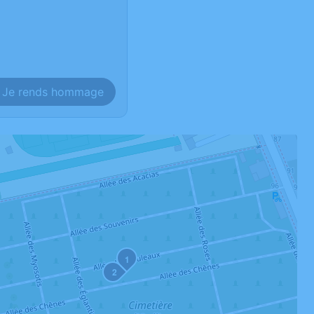
Je rends hommage
1
2