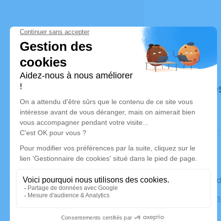
Déroulé de
Le vendre
Eglise Sain