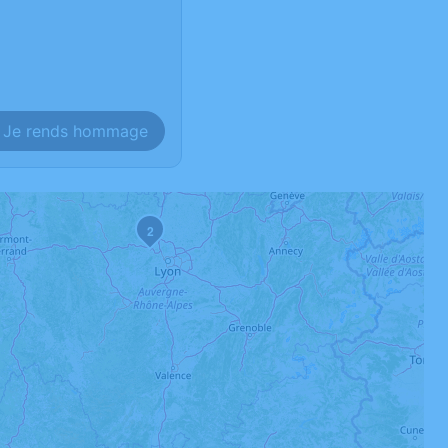
Je rends hommage
2