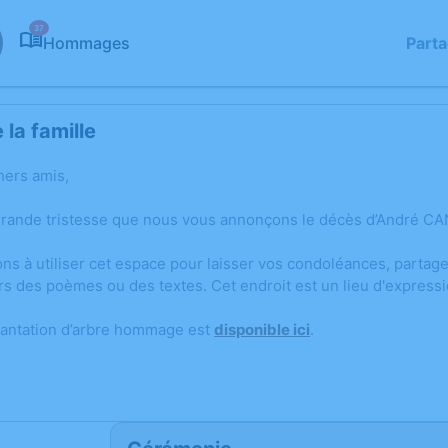
37
Hommages
Part
la famille
hers amis,
grande tristesse que nous vous annonçons le décès d’André CA
ons à utiliser cet espace pour laisser vos condoléances, parta
rs des poèmes ou des textes. Cet endroit est un lieu d'expres
lantation d’arbre hommage est
disponible ici
.