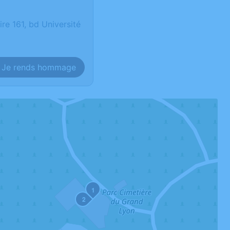
e 161, bd Université
Je rends hommage
1
2