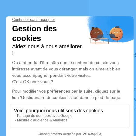
Déroulé de
Le mercre
Chapelle P
Université