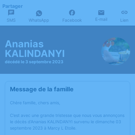
Partager
E-mail
SMS
WhatsApp
Facebook
Lien
Ananias
KALINDANYI
décédé le 3 septembre 2023
Message de la famille
Chère famille, chers amis,
C’est avec une grande tristesse que nous vous annonçons
le décès d’Ananias KALINDANYI survenu le dimanche 03
septembre 2023 à Marcy L Etoile.