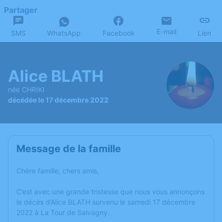
Partager
E-mail
SMS
WhatsApp
Facebook
Lien
Alice BLATH
née CHRIKI
décédée le 17 décembre 2022
Message de la famille
Chère famille, chers amis,
C’est avec une grande tristesse que nous vous annonçons
le décès d’Alice BLATH survenu le samedi 17 décembre
2022 à La Tour de Salvagny.