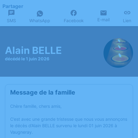
Partager
E-mail
SMS
WhatsApp
Facebook
Lien
Alain BELLE
décédé le 1 juin 2026
Message de la famille
Chère famille, chers amis,
C’est avec une grande tristesse que nous vous annonçons
le décès d’Alain BELLE survenu le lundi 01 juin 2026 à
Vaugneray.